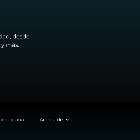
idad, desde
 y más.
homeopatía
Acerca de