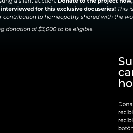
sting a silent auction.
Donate to the project now,
interviewed for this exclusive docuseries!
This i
ur contribution to homeopathy shared with the wor
 donation of $3,000 to be eligible.
Su
ca
ho
Dona 
recib
recib
botón