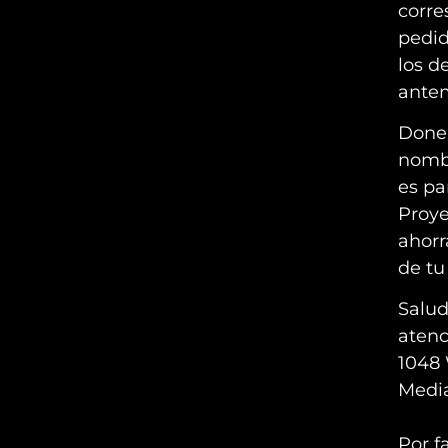
corre
pedid
los d
antem
Done 
nomb
es pa
Proye
ahorr
de tu
Salud
atenc
1048 
Media
Por f