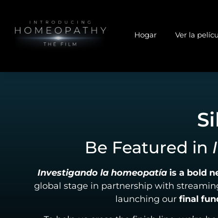
Hogar
Ver la pelíc
Si
Be Featured in
Investigando la homeopatía
is a bold 
global stage in partnership with streaming
launching our
final fu