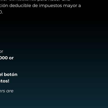
ión deducible de impuestos mayor a
0.
or
,000 or
 el botón
tos!
rs are