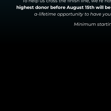
To help us cross the finish line, we’re ho
highest donor before August 15th will be 
a-lifetime opportunity to have yo
Minimum starting