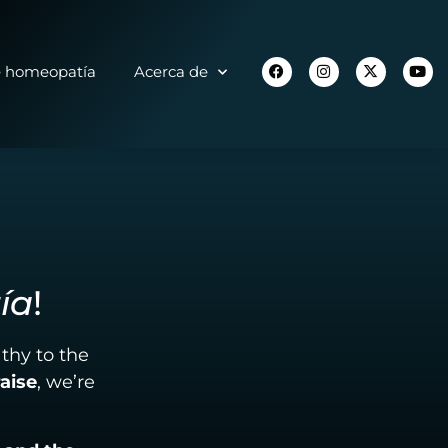
e homeopatía
Acerca de
ía
!
thy to the
raise
, we’re