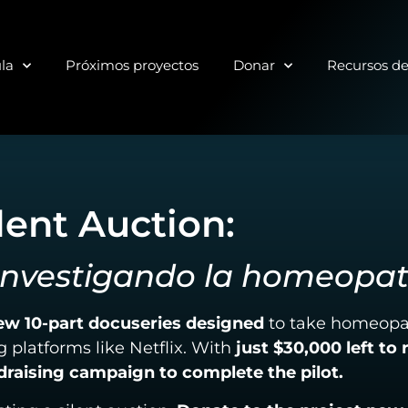
ula
Próximos proyectos
Donar
Recursos d
lent Auction:
Investigando la homeopat
new 10-part docuseries designed
to take homeopa
 platforms like Netflix. With
just
$30,000 left to 
ndraising campaign to complete the pilot.