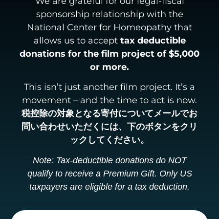
We are grateful for our legal-fiscal
sponsorship relationship with the
National Center for Homeopathy that
allows us to accept
tax deductible
donations for the film project of $5,000
or more.
This isn’t just another film project. It’s a
movement – and the time to act is now.
税控除の対象となる寄付についてメールでお
問い合わせいただくには、下のボタンをクリ
ックしてください。
Note: Tax-deductible donations do NOT
qualify to receive a Premium Gift. Only US
taxpayers are eligible for a tax deduction.