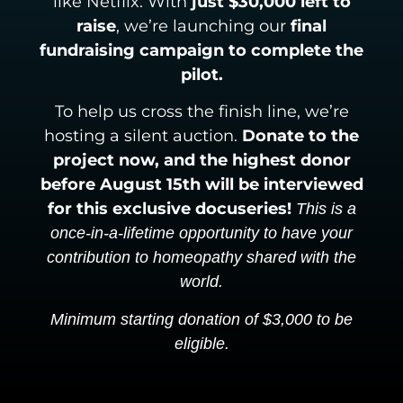
like Netflix. With
just
$30,000 left to
raise
, we’re launching our
final
fundraising campaign to complete the
pilot.
To help us cross the finish line, we’re
hosting a silent auction.
Donate to the
project now, and the highest donor
before August 15th will be interviewed
for this exclusive docuseries!
This is a
once-in-a-lifetime opportunity to have your
contribution to homeopathy shared with the
world.
Minimum starting donation of $3,000 to be
eligible.