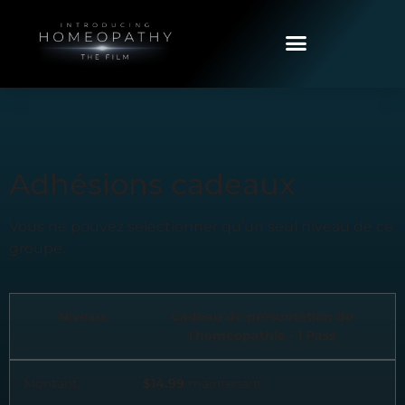
Adhésions cadeaux
Vous ne pouvez sélectionner qu’un seul niveau de ce
groupe.
Cadeau de présentation de
l'homéopathie - 1 Pass
$14.99
maintenant.