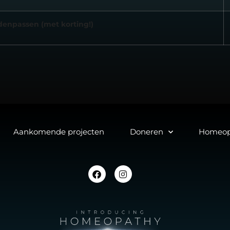
denpassen (met korting!)
Aankomende projecten
Doneren
Homeop