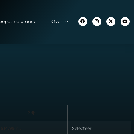
opathie bronnen
Over
Prijs
$14.99
nu.
Selecteer