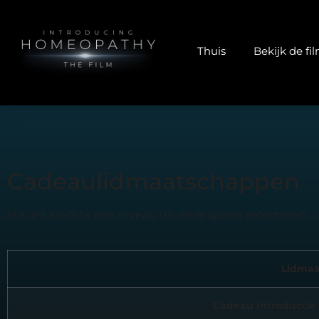
Thuis
Bekijk de fi
Cadeaulidmaatschappen
U kunt slechts één niveau uit deze groep selecteren.
Lidmaa
Cadeau Introductie 