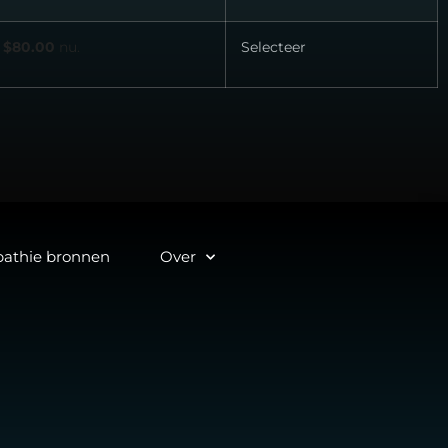
$80.00
nu.
Selecteer
athie bronnen
Over