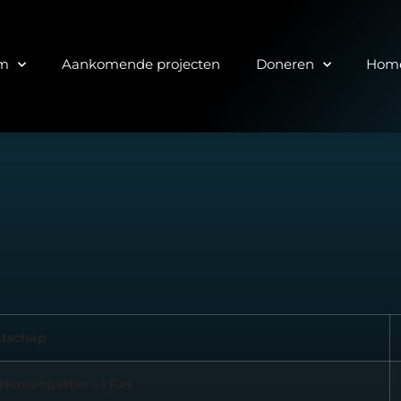
lm
Aankomende projecten
Doneren
Home
tschap
Homeopathie - 1 Pas