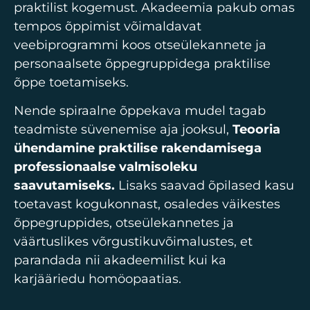
praktilist kogemust. Akadeemia pakub omas
tempos õppimist võimaldavat
veebiprogrammi koos otseülekannete ja
personaalsete õppegruppidega praktilise
õppe toetamiseks.
Nende spiraalne õppekava mudel tagab
teadmiste süvenemise aja jooksul,
Teooria
ühendamine praktilise rakendamisega
professionaalse valmisoleku
saavutamiseks.
Lisaks saavad õpilased kasu
toetavast kogukonnast, osaledes väikestes
õppegruppides, otseülekannetes ja
väärtuslikes võrgustikuvõimalustes, et
parandada nii akadeemilist kui ka
karjääriedu homöopaatias.