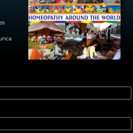
es
unca