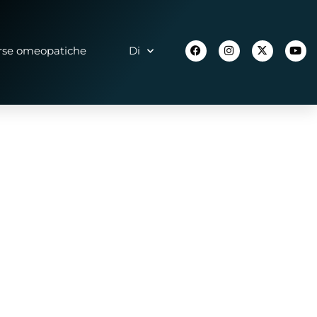
rse omeopatiche
Di