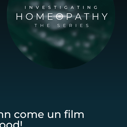
nn come un film
wood!