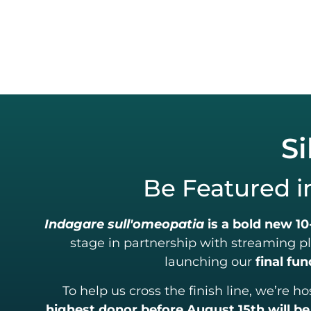
Si
Be Featured 
Indagare sull'omeopatia
is a bold new 1
stage in partnership with streaming pl
launching our
final fu
To help us cross the finish line, we’re ho
highest donor before August 15th will be 