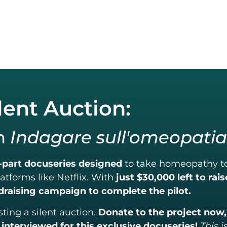
lent Auction:
in
Indagare sull'omeopatia
0-part docuseries designed
to take homeopathy to
atforms like Netflix. With
just
$30,000 left to rais
ndraising campaign to complete the pilot.
sting a silent auction.
Donate to the project now,
interviewed for this exclusive docuseries!
This i