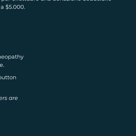
 a $5.000.
omeopathy
e.
 button
ers are