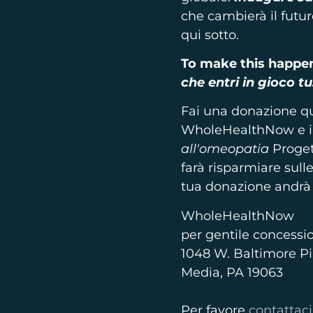
che cambierà il futur
qui sotto.
To make this happen
che entri in gioco tu
Fai una donazione qu
WholeHealthNow e in
all'omeopatia
Proget
farà risparmiare sul
tua donazione andrà 
WholeHealthNow
per gentile concessi
1048 W. Baltimore Pi
Media, PA 19063
Per favore
contattaci