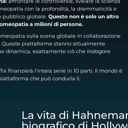
ma:
affrontare le controversie, svelare la scienza
omeopatia con la profondità, la drammaticità e
n pubblico globale.
Questo non è solo un altro
'omeopatia a milioni di persone.
omeopatia sulla scena globale in collaborazione
. Queste piattaforme stanno attualmente
ione dinamica, esattamente ciò che
Indagare
ix finanzierà l'intera serie in 10 parti. Il mondo è
 piattaforma che può condurla lì.
La vita di Hahnema
biografico di Holly