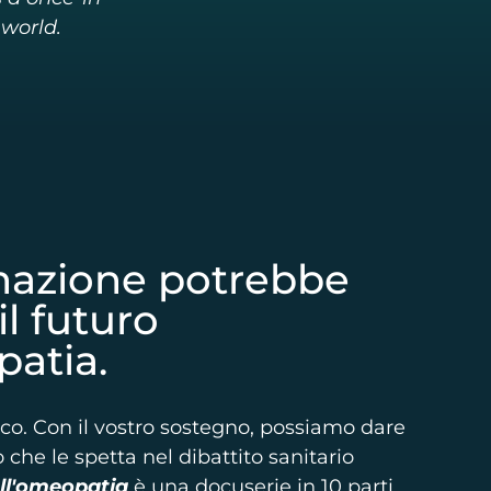
 world.
nazione potrebbe
l futuro
patia.
ico. Con il vostro sostegno, possiamo dare
 che le spetta nel dibattito sanitario
ll'omeopatia
è una docuserie in 10 parti