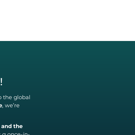
!
 the global
e
, we’re
 and the
s a once-in-