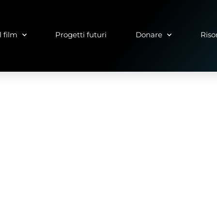
 film
Progetti futuri
Donare
Riso