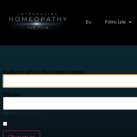
Ev
Filmi İzle
Kullanıcı adı ya da e-posta adresi
Parola
Şifreyi Göster