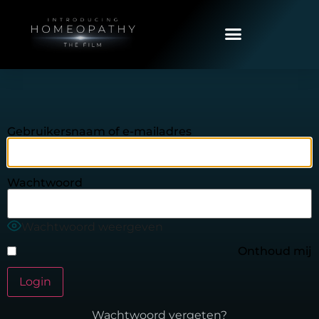
Gebruikersnaam of e-mailadres
Wachtwoord
Wachtwoord weergeven
Onthoud mij
Wachtwoord vergeten?