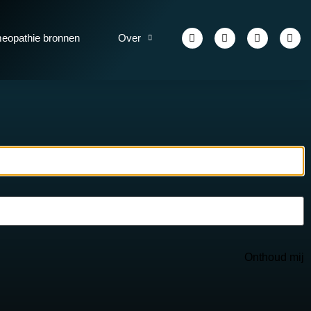
eopathie bronnen
Over
Onthoud mij