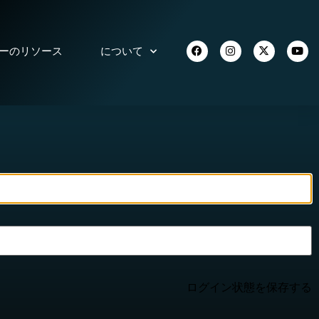
ーのリソース
について
ログイン状態を保存する