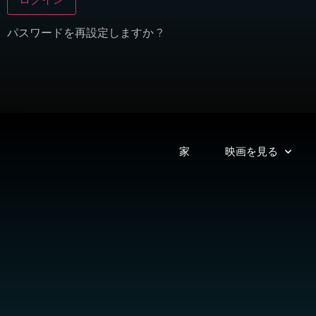
パスワードを再設定しますか ?
家
映画を見る