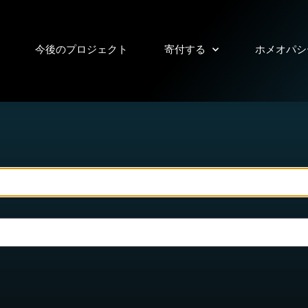
今後のプロジェクト
寄付する
ホメオパシ