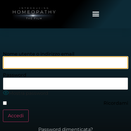
Nome utente o indirizzo email
Password
Mostra password
Ricordami
Password dimenticata?