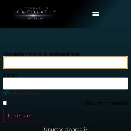
Kasutajanimi või e-postiaadress
Parool
Näita parooli
Jäta mind meelde
Unustasid parooli?