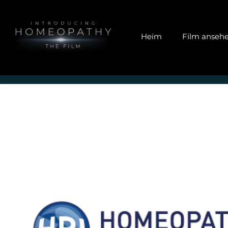
Heim
Film anseh