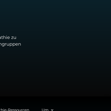
thie zu
sengruppen
hie-Ressourcen
Um