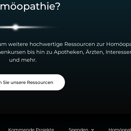
möopathie?
 um weitere hochwertige Ressourcen zur Homöopa
nenkursen bis hin zu Apotheken, Ärzten, Interes
und mehr.
 Sie unsere Ressourcen
Kommende Projekte
Spenden
Homöopat