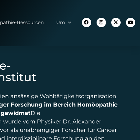
athie-Ressourcen
Um
e-
stitut
nien ansässige Wohltätigkeitsorganisation
ger Forschung im Bereich Homöopathie
e gewidmet
Die
n wurde vom Physiker Dr. Alexander
uvor als unabhängiger Forscher für Cancer
d interdisziplinäre Forschung an den