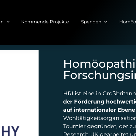
en
Kommende Projekte
Spenden
Homöop
Homöopathi
Forschungsin
HRI ist eine in Großbritan
der Förderung hochwerti
auf internationaler Eben
Wohltätigkeitsorganisatio
Tournier gegründet, der z
Research UK gearbeitet un